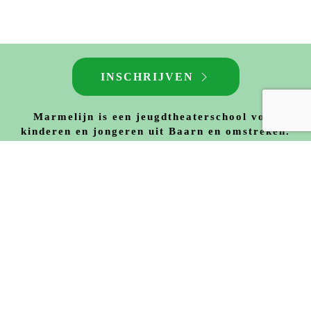
THEATERLES
VOOR 4 T/M 18 JAAR
INSCHRIJVEN
Marmelijn is een jeugdtheaterschool voor
kinderen en jongeren uit Baarn en omstreken.
Voor elke speler is er op het gebied van
theateronderwijs iets interessants te vinden! In
de wekelijkse lessen staat spelplezier centraal.
MARMELIJN BIEDT LEERLINGEN
EEN PLEK OM TE GROEIEN IN: